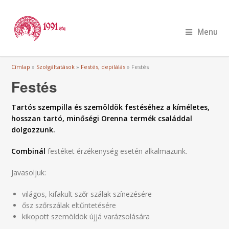
Menu
Jelenlegi hely
Címlap
»
Szolgáltatások
»
Festés, depilálás
» Festés
Festés
Tartós szempilla és szemöldök festéséhez a kíméletes,
hosszan tartó, minőségi Orenna termék családdal
dolgozzunk.
Combinál
festéket érzékenység esetén alkalmazunk.
Javasoljuk:
világos, kifakult szőr szálak színezésére
ősz szőrszálak eltűntetésére
kikopott szemöldök újjá varázsolására